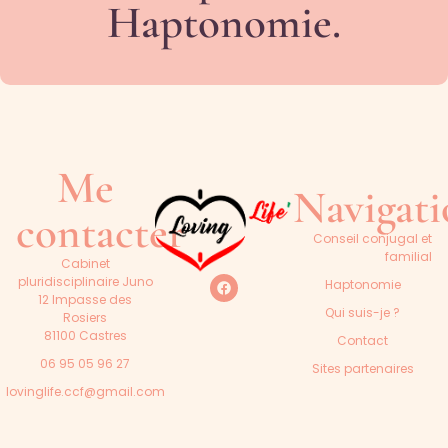
Haptonomie.
Me
Navigat
contacter
Conseil conjugal et
familial
Cabinet
pluridisciplinaire Juno
Haptonomie
12 Impasse des
Qui suis-je ?
Rosiers
81100 Castres
Contact
06 95 05 96 27
Sites partenaires
lovinglife.ccf@gmail.com