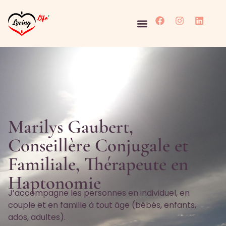
Marilys Gaubert,
Conseillère Conjugale et
Familiale, Thérapeute en
Haptonomie
J’accompagne les personnes en individuel, en
couple et en famille à tout âge (bébés, enfants,
ados, adultes).