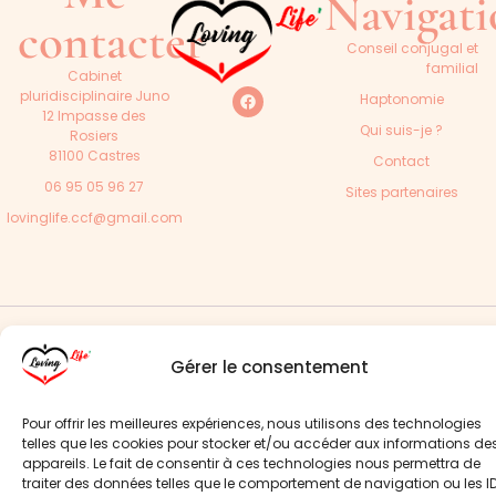
Navigat
contacter
Conseil conjugal et
familial
Cabinet
pluridisciplinaire Juno
Haptonomie
12 Impasse des
Qui suis-je ?
Rosiers
81100 Castres
Contact
06 95 05 96 27
Sites partenaires
lovinglife.ccf@gmail.com
Une
Loving Life’ 2024 – Tous droits réservés –
Mentions
création
légales
–
Politique de confidentialité
–
Cookies
Gérer le consentement
PIER17
Pour offrir les meilleures expériences, nous utilisons des technologies
telles que les cookies pour stocker et/ou accéder aux informations de
appareils. Le fait de consentir à ces technologies nous permettra de
traiter des données telles que le comportement de navigation ou les I